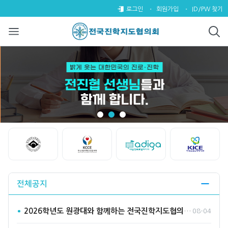
전국진학지도협의회
팝업레이어 알림
팝업레이어 알림이 없습니다.
로그인
회원가입
ID/PW 찾기
Start
Stop
전체공지
2026학년도 원광대와 함께하는 전국진학지도협의회 수시바라기2…
08-04