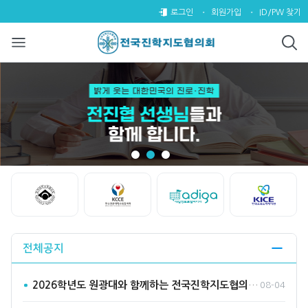
전국진학지도협의회
팝업레이어 알림
팝업레이어 알림이 없습니다.
로그인
회원가입
ID/PW 찾기
Start
Stop
전체공지
2026학년도 원광대와 함께하는 전국진학지도협의회 수시바라기2…
08-04