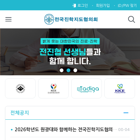
전국진학지도협의회
팝업레이어 알림
팝업레이어 알림이 없습니다.
로그인
회원가입
ID/PW 찾기
Start
Stop
전체공지
2026학년도 원광대와 함께하는 전국진학지도협의회 수시바라기2…
08-04