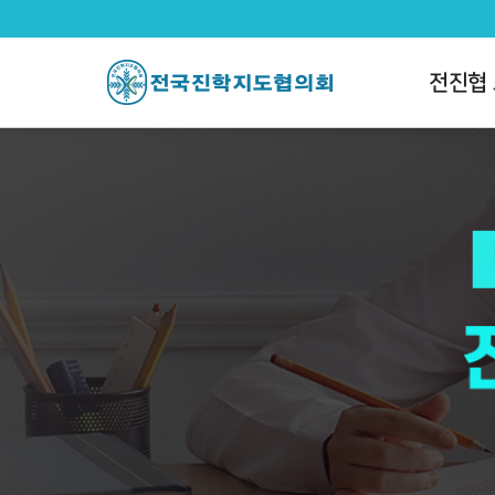
전국진학지도협의회
팝업레이어 알림
팝업레이어 알림이 없습니다.
전진협