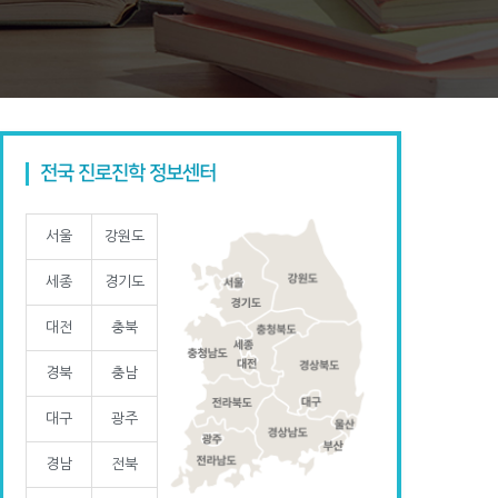
전국 진로진학 정보센터
서울
강원도
세종
경기도
대전
충북
경북
충남
대구
광주
경남
전북