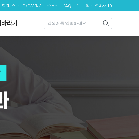
회원가입
ID/PW 찾기
스크랩
FAQ
1:1문의
접속자 10
시바라기