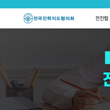
전국진학지도협의회
팝업레이어 알림
팝업레이어 알림이 없습니다.
전진협