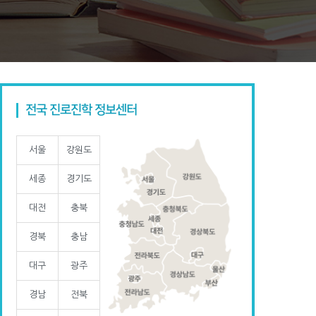
전국 진로진학 정보센터
서울
강원도
세종
경기도
대전
충북
경북
충남
대구
광주
경남
전북