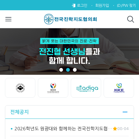
전국진학지도협의회
팝업레이어 알림
팝업레이어 알림이 없습니다.
로그인
회원가입
ID/PW 찾기
Start
Stop
전체공지
2026학년도 원광대와 함께하는 전국진학지도협의회 수시바라기2…
08-04