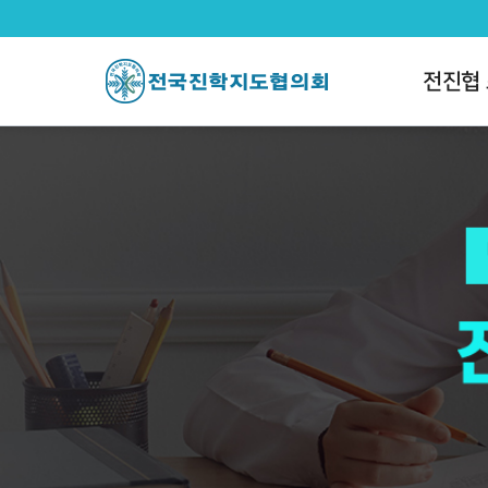
전국진학지도협의회
팝업레이어 알림
팝업레이어 알림이 없습니다.
전진협