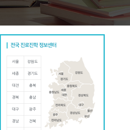
전국 진로진학 정보센터
서울
강원도
세종
경기도
대전
충북
경북
충남
대구
광주
경남
전북