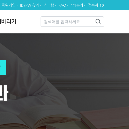
회원가입
ID/PW 찾기
스크랩
FAQ
1:1문의
접속자 10
시바라기