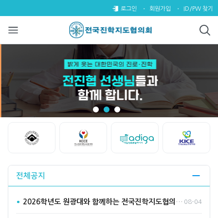
전국진학지도협의회
팝업레이어 알림
팝업레이어 알림이 없습니다.
로그인
회원가입
ID/PW 찾기
Start
Stop
전체공지
2026학년도 원광대와 함께하는 전국진학지도협의회 수시바라기2…
08-04