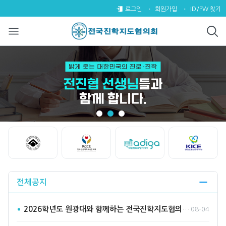
전국진학지도협의회
팝업레이어 알림
팝업레이어 알림이 없습니다.
로그인
회원가입
ID/PW 찾기
Start
Stop
전체공지
2026학년도 원광대와 함께하는 전국진학지도협의회 수시바라기2…
08-04