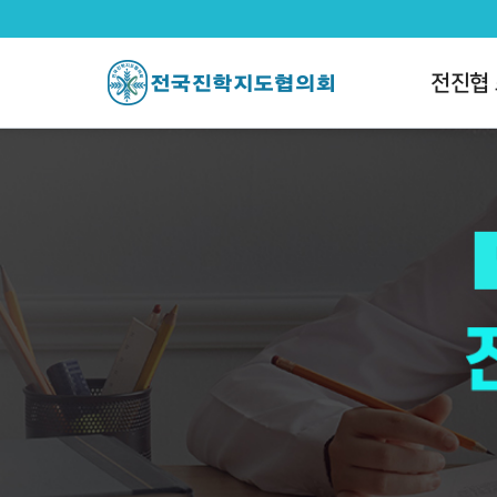
전국진학지도협의회
팝업레이어 알림
팝업레이어 알림이 없습니다.
전진협