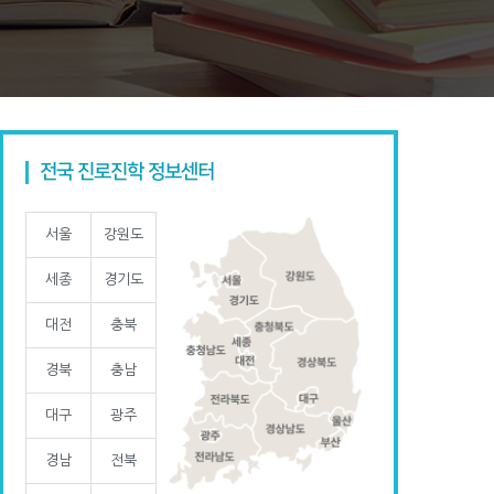
전국 진로진학 정보센터
서울
강원도
세종
경기도
대전
충북
경북
충남
대구
광주
경남
전북