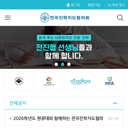
전국진학지도협의회
팝업레이어 알림
팝업레이어 알림이 없습니다.
로그인
회원가입
ID/PW 찾기
Start
Stop
전체공지
2026학년도 원광대와 함께하는 전국진학지도협의회 수시바라기2…
08-04