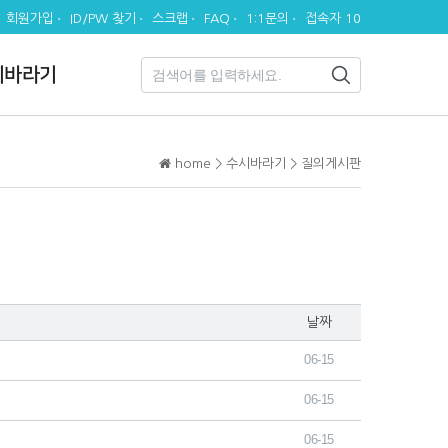
회원가입
ID/PW 찾기
스크랩
FAQ
1:1문의
접속자 10
시바라기
home > 수시바라기 > 질의게시판
날짜
06-15
06-15
06-15