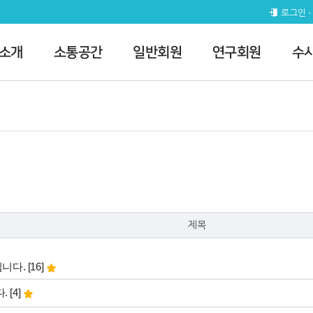
로그인
 소개
소통공간
일반회원
연구회원
수
제목
댓글
개
립니다.
[16]
댓글
개
다.
[4]