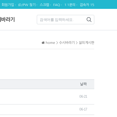
회원가입
ID/PW 찾기
스크랩
FAQ
1:1문의
접속자 15
시바라기
home > 수시바라기 > 질의게시판
날짜
06-21
06-17