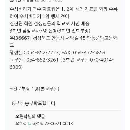
김제년
작성일
22-06-15 10:33
수시바라기 연수 자료집은 1, 2차 강의 자료를 함께 수록
하여 수시바라기 1차 행사 전에
전진협 회원 선생님들의 학교로 사전 배송
3학년 담임교사7명 신청(3학년 진학부장)
우[36667] 경상북도 안동시 서악길 45 안동중앙고등학
교
행정실 : 054-852-2223, FAX. 054-852-5853
교무실 : 054-852-3261 ( 3학년 교무실 070-4014-
6309)
+진로부장 1명(본교무실)
8부 배송부탁드립니다
오현석님의 댓글
오현석
작성일
22-06-21 00:13