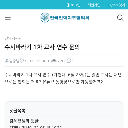
수시바라기 1차 교사 연수 문의 
로그인
회원가입
ID/PW 찾기
질의게시판
수시바라기 1차 교사 연수 문의
송승범
22-06-15 08:18
8,886
2
페이지 정보
작성자
작성일
조회
댓글
본문
수시바라기 1차 교사 연수 (가천대, 6월 25일)는 일반 교사는 대면
으로는 안되는 거죠? 유튜브 동영상으로만 가능한거죠?
댓글목록
김제년님의 댓글