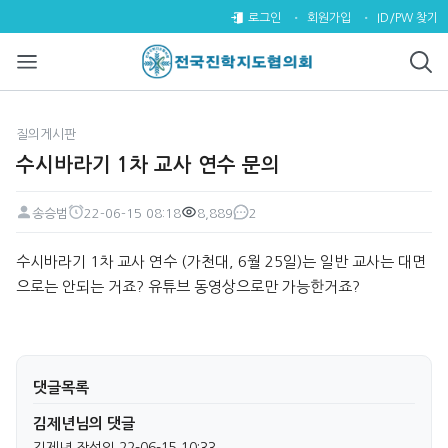
수시바라기 1차 교사 연수 문의 
로그인
회원가입
ID/PW 찾기
질의게시판
수시바라기 1차 교사 연수 문의
송승범
22-06-15 08:18
8,889
2
페이지 정보
작성자
작성일
조회
댓글
본문
수시바라기 1차 교사 연수 (가천대, 6월 25일)는 일반 교사는 대면
으로는 안되는 거죠? 유튜브 동영상으로만 가능한거죠?
댓글목록
김제년님의 댓글