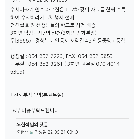
김제년
작성일
22-06-15 10:33
수시바라기 연수 자료집은 1, 2차 강의 자료를 함께 수록
하여 수시바라기 1차 행사 전에
전진협 회원 선생님들의 학교로 사전 배송
3학년 담임교사7명 신청(3학년 진학부장)
우[36667] 경상북도 안동시 서악길 45 안동중앙고등학
교
행정실 : 054-852-2223, FAX. 054-852-5853
교무실 : 054-852-3261 ( 3학년 교무실 070-4014-
6309)
+진로부장 1명(본교무실)
8부 배송부탁드립니다
오현석님의 댓글
오현석
작성일
22-06-21 00:13