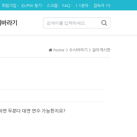
회원가입
ID/PW 찾기
스크랩
FAQ
1:1문의
접속자 15
시바라기
home > 수시바라기 > 질의게시판
하면 두분다 대면 연수 가능한지요?