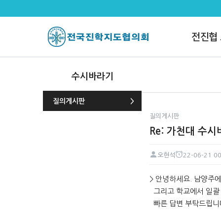
Re: 가천대 수시바라기 대면 연수
전진협
수시바라기
질의게시판
질의게시판
Re: 가천대 수
오현석
22-06-21 00
페이지 정보
작성자
작성일
본문
> 안녕하세요. 남양주
그리고 학교에서 일괄 
빠른 답변 부탁드립니