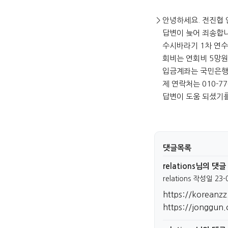
> 안녕하세요. 전진협
답변이 늦어 죄송합니
수시바라기 1차 연수 
회비는 연회비 5망원
입금계좌는 국민은행 30
제 연락처는 010-776
답변이 도움 되셨기를
댓글목록
relations님의 댓글
relations
작성일
23-
https://koreanzz
https://jonggun.