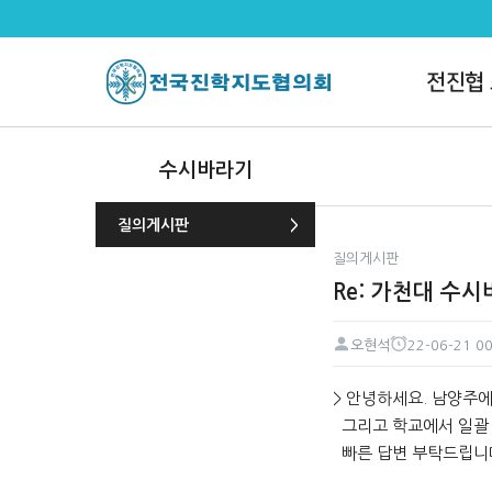
Re: 가천대 수시바라기 대면 연수
전진협
수시바라기
질의게시판
질의게시판
Re: 가천대 수
오현석
22-06-21 00
페이지 정보
작성자
작성일
본문
> 안녕하세요. 남양주
그리고 학교에서 일괄 
빠른 답변 부탁드립니