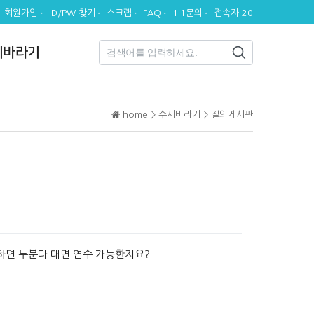
회원가입
ID/PW 찾기
스크랩
FAQ
1:1문의
접속자 20
시바라기
home > 수시바라기 > 질의게시판
하면 두분다 대면 연수 가능한지요?