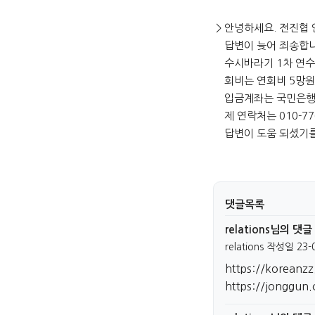
> 안녕하세요. 전진협
답변이 늦어 죄송합니
수시바라기 1차 연수 
회비는 연회비 5망원
입금계좌는 국민은행 30
제 연락처는 010-776
답변이 도움 되셨기를
댓글목록
relations님의 댓글
relations
작성일
23-
https://koreanzz
https://jonggun.