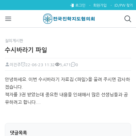
수시바라기 파일 > 질의게시판
로그인
회원가입
ID/PW 찾기
질의게시판
수시바라기 파일
이건주
22-06-23 11:32
5,471
0
페이지 정보
작성자
작성일
조회
댓글
본문
안녕하세요. 이번 수시바라기 자료집 <파일>을 올려 주시면 감사하
겠습니다.
책자를 3권 받았는데 중요한 내용을 인쇄해서 많은 선생님들과 공
유하려고 합니다....
댓글목록