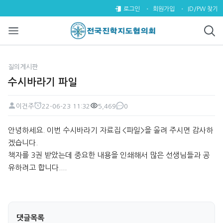
수시바라기 파일 > 질의게시판
로그인
회원가입
ID/PW 찾기
질의게시판
수시바라기 파일
이건주
22-06-23 11:32
5,469
0
페이지 정보
작성자
작성일
조회
댓글
본문
안녕하세요. 이번 수시바라기 자료집 <파일>을 올려 주시면 감사하
겠습니다.
책자를 3권 받았는데 중요한 내용을 인쇄해서 많은 선생님들과 공
유하려고 합니다....
댓글목록