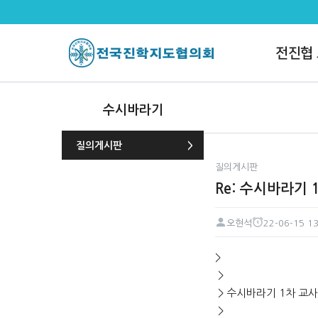
Re: 수시바라기 1차 교사 연수 
전진협
수시바라기
질의게시판
질의게시판
Re: 수시바라기 
오현석
22-06-15 13
페이지 정보
작성자
작성일
본문
>
>
> 수시바라기 1차 교사
>