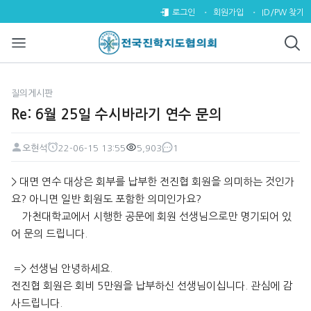
Re: 6월 25일 수시바라기 연수 
로그인
회원가입
ID/PW 찾기
질의게시판
Re: 6월 25일 수시바라기 연수 문의
오현석
22-06-15 13:55
5,903
1
페이지 정보
작성자
작성일
조회
댓글
본문
> 대면 연수 대상은 회부를 납부한 전진협 회원을 의미하는 것인가
요? 아니면 일반 회원도 포함한 의미인가요?
가천대학교에서 시행한 공문에 회원 선생님으로만 명기되어 있
어 문의 드립니다.
=> 선생님 안녕하세요.
전진협 회원은 회비 5만원을 납부하신 선생님이십니다. 관심에 감
사드립니다.