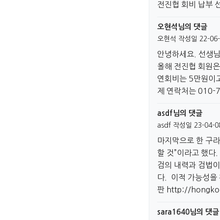
전진협 회비 납부 
오현석님의 댓글
오현석
작성일
22-06-
안녕하세요. 선생님
올해 전진협 회원은
연회비는 5만원이고,
제 연락처는 010-
asdf님의 댓글
asdf
작성일
23-04-0
마지막으로 한 구라
할 것”이라고 했다
검의 내력과 검법이
다. 이적 가능성을
판
http://hongko
sara1640님의 댓글