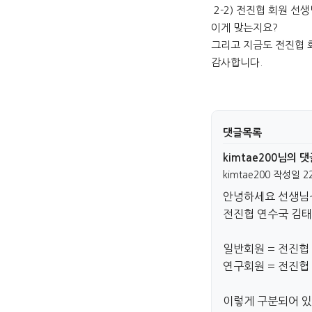
2-2) 전진협 회원 선생
이게 맞는지요?
그리고 지금도 전진협 
감사합니다.
댓글목록
kimtae200님의 
kimtae200
작성일
2
안녕하세요 선생님
전진협 연수국 김
일반회원 = 전진협
연구회원 = 전진협
이렇게 구분되어 