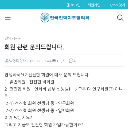
회원 관련 문의드립니다. > 질의
로그인
회원가입
ID/PW 찾기
질의게시판
회원 관련 문의드립니다.
박영미
22-06-17 11:44
11,231
4
페이지 정보
작성자
작성일
조회
댓글
본문
안녕하세요? 전진협 회원에 대해 문의 드립니다.
1. 일반회원 - 전진협 비회원
2. 전진협 회원 - 연회비 납부 선생님! --> 모두 다 연구회원(?) 아니
면,
2-1) 전진협 회원 선생님 중 - 연구회원
2-2) 전진협 회원 선생님 중 - 일반회원
이게 맞는지요?
그리고 지금도 전진협 회원 가입가능한거죠?