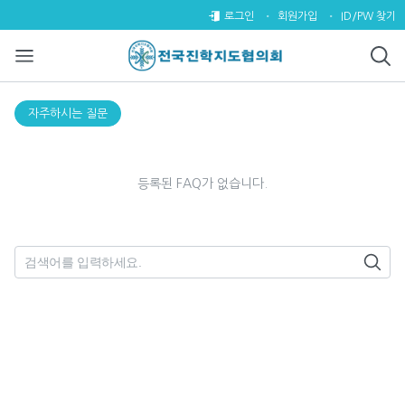
자주하시는 질문
로그인
회원가입
ID/PW 찾기
자
열린 분류
자주하시는 질문
주
하
시
등록된 FAQ가 없습니다.
는
질
문
분
필수
검색어
류