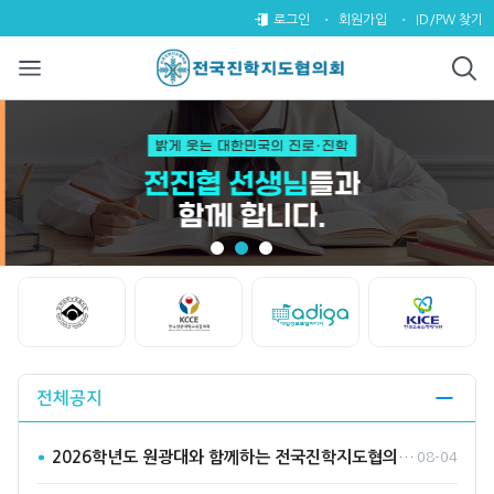
전국진학지도협의회
팝업레이어 알림
팝업레이어 알림이 없습니다.
로그인
회원가입
ID/PW 찾기
Start
Stop
전체공지
2026학년도 원광대와 함께하는 전국진학지도협의회 수시바라기2…
08-04